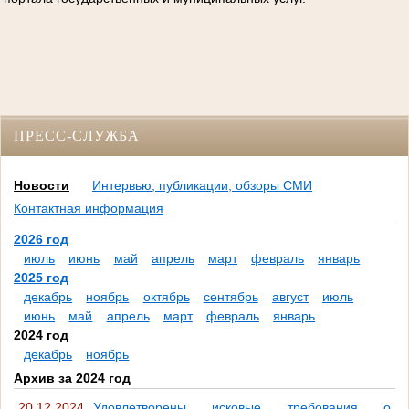
ПРЕСС-СЛУЖБА
Новости
Интервью, публикации, обзоры СМИ
Контактная информация
2026 год
июль
июнь
май
апрель
март
февраль
январь
2025 год
декабрь
ноябрь
октябрь
сентябрь
август
июль
июнь
май
апрель
март
февраль
январь
2024 год
декабрь
ноябрь
Архив за 2024 год
20.12.2024
Удовлетворены исковые требования о